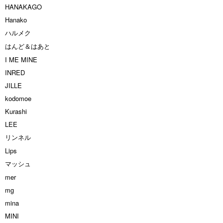
HANAKAGO
Hanako
ハルメク
はんど＆はあと
I ME MINE
INRED
JILLE
kodomoe
Kurashi
LEE
リンネル
Lips
マッシュ
mer
mg
mina
MINI