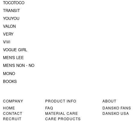
TOCOTOCO
TRANSIT
YOUYOU
VALON
VERY
ViVi
VOGUE GIRL
MEN'S LEE
MEN'S NON・NO
MONO
BOOKS
COMPANY
PRODUCT INFO
ABOUT
HOME
FAQ
DANSKO FANS
CONTACT
MATERIAL CARE
DANSKO USA
RECRUIT
CARE PRODUCTS