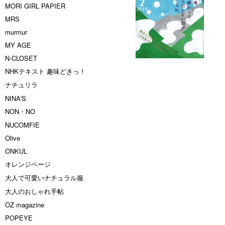
MORI GIRL PAPIER
MRS
murmur
MY AGE
N-CLOSET
NHKテキスト 趣味どきっ！
ナチュリラ
NINA'S
NON・NO
NUCOMFIE
Olive
ONKUL
オレンジページ
大人で可愛いナチュラル服
大人のおしゃれ手帖
OZ magazine
POPEYE