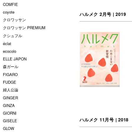
COMFIE
coyote
ハルメク 2月号 | 2019
クロワッサン
クロワッサン PREMIUM
クシュフル
éclat
ecocolo
ELLE JAPON
森ガール
FIGARO
FUDGE
婦人公論
GINGER
GINZA
GIORNI
ハルメク 11月号 | 2018
GISELE
GLOW