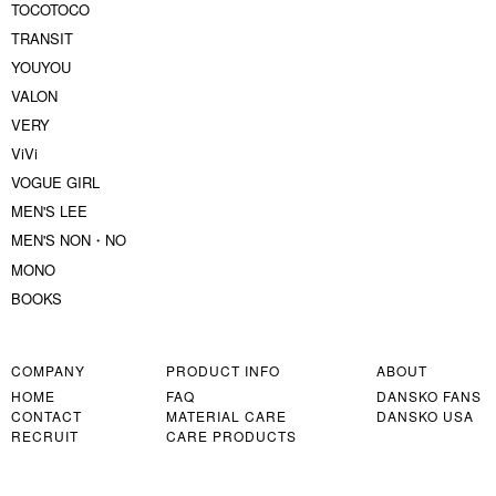
TOCOTOCO
TRANSIT
YOUYOU
VALON
VERY
ViVi
VOGUE GIRL
MEN'S LEE
MEN'S NON・NO
MONO
BOOKS
COMPANY
PRODUCT INFO
ABOUT
HOME
FAQ
DANSKO FANS
CONTACT
MATERIAL CARE
DANSKO USA
RECRUIT
CARE PRODUCTS