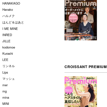
HANAKAGO
Hanako
ハルメク
はんど＆はあと
I ME MINE
INRED
JILLE
kodomoe
Kurashi
LEE
リンネル
CROISSANT PREMIUM 
Lips
マッシュ
mer
mg
mina
MINI