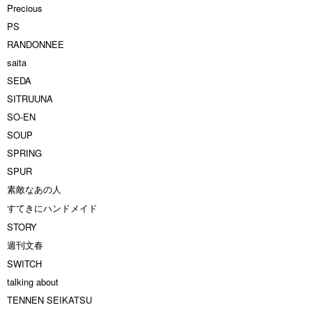
Precious
PS
RANDONNEE
saita
SEDA
SITRUUNA
SO-EN
SOUP
SPRING
SPUR
素敵なあの人
すてきにハンドメイド
STORY
週刊文春
SWITCH
talking about
TENNEN SEIKATSU