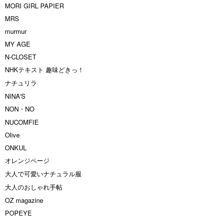
MORI GIRL PAPIER
MRS
murmur
MY AGE
N-CLOSET
NHKテキスト 趣味どきっ！
ナチュリラ
NINA'S
NON・NO
NUCOMFIE
Olive
ONKUL
オレンジページ
大人で可愛いナチュラル服
大人のおしゃれ手帖
OZ magazine
POPEYE