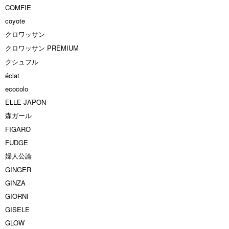
COMFIE
coyote
クロワッサン
クロワッサン PREMIUM
クシュフル
éclat
ecocolo
ELLE JAPON
森ガール
FIGARO
FUDGE
婦人公論
GINGER
GINZA
GIORNI
GISELE
GLOW