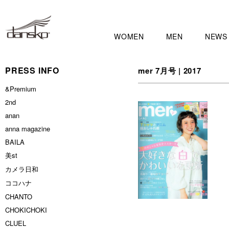
WOMEN
MEN
NEWS
PRESS INFO
mer 7月号 | 2017
&Premium
2nd
anan
anna magazine
BAILA
美st
カメラ日和
ココハナ
CHANTO
CHOKICHOKI
CLUEL