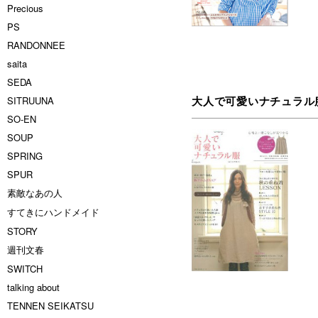
Precious
PS
RANDONNEE
saita
SEDA
大人で可愛いナチュラル服 | 
SITRUUNA
SO-EN
SOUP
SPRING
SPUR
素敵なあの人
すてきにハンドメイド
STORY
週刊文春
SWITCH
talking about
TENNEN SEIKATSU