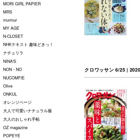
MORI GIRL PAPIER
MRS
murmur
MY AGE
N-CLOSET
NHKテキスト 趣味どきっ！
ナチュリラ
NINA'S
NON・NO
クロワッサン 6/25 | 202
NUCOMFIE
Olive
ONKUL
オレンジページ
大人で可愛いナチュラル服
大人のおしゃれ手帖
OZ magazine
POPEYE