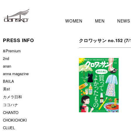
WOMEN
MEN
NEWS
PRESS INFO
クロワッサン no.152 (7/10
&Premium
2nd
anan
anna magazine
BAILA
美st
カメラ日和
ココハナ
CHANTO
CHOKICHOKI
CLUEL