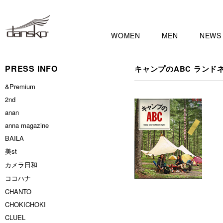
WOMEN
MEN
NEWS
PRESS INFO
キャンプのABC ランド
&Premium
2nd
anan
anna magazine
BAILA
美st
カメラ日和
ココハナ
CHANTO
CHOKICHOKI
CLUEL