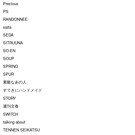
Precious
PS
RANDONNEE
saita
SEDA
SITRUUNA
SO-EN
SOUP
SPRING
SPUR
素敵なあの人
すてきにハンドメイド
STORY
週刊文春
SWITCH
talking about
TENNEN SEIKATSU