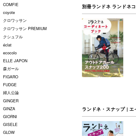
COMFIE
別冊ランドネ ランドネ
coyote
クロワッサン
クロワッサン PREMIUM
クシュフル
éclat
ecocolo
ELLE JAPON
森ガール
FIGARO
FUDGE
婦人公論
GINGER
GINZA
ランドネ・スナップ | エイ
GIORNI
GISELE
GLOW