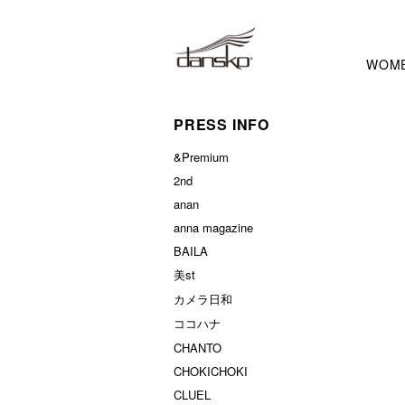
WOM
PRESS INFO
&Premium
2nd
anan
anna magazine
BAILA
美st
カメラ日和
ココハナ
CHANTO
CHOKICHOKI
CLUEL