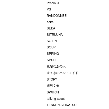
Precious
PS
RANDONNEE
saita
SEDA
SITRUUNA
SO-EN
SOUP
SPRING
SPUR
素敵なあの人
すてきにハンドメイド
STORY
週刊文春
SWITCH
talking about
TENNEN SEIKATSU