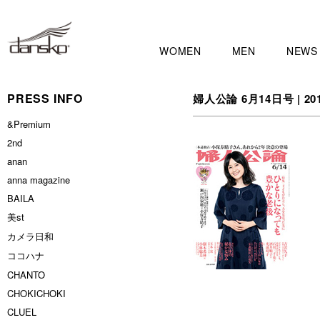
WOMEN
MEN
NEWS
PRESS INFO
婦人公論 6月14日号 | 20
&Premium
2nd
anan
anna magazine
BAILA
美st
カメラ日和
ココハナ
CHANTO
CHOKICHOKI
CLUEL