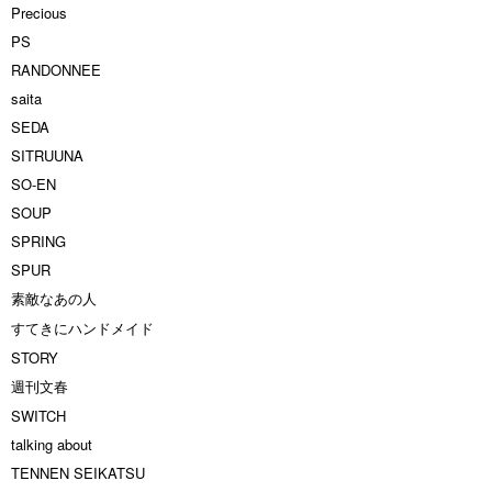
Precious
PS
RANDONNEE
saita
SEDA
SITRUUNA
SO-EN
SOUP
SPRING
SPUR
素敵なあの人
すてきにハンドメイド
STORY
週刊文春
SWITCH
talking about
TENNEN SEIKATSU